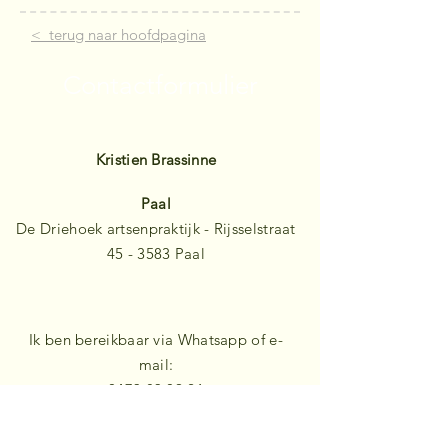
< terug naar hoofdpagina
Contactformulier
Kristien Brassinne
Paal
De Drie
hoek artsenpraktijk - Rijsselstraat
45 - 3583 Paal
Ik ben bereikbaar via Whatsapp of e-
mail:
0473 83 09 21
coach-punt@outlook.be