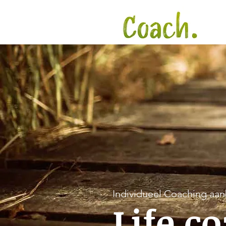
Individueel Coaching aa
​Life c