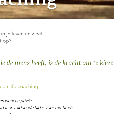
 in je leven en weet
t op?
ie de mens heeft, is de kracht om te kiez
een life coaching:
en werk en privé?
odat er voldoende tijd is voor me-time?