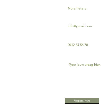
Jouw e-mail
jsselstraat 45 - 3583 Paal
Jouw telefoonnummer
p of e-mail:
Hoe kan ik je helpen?
Versturen