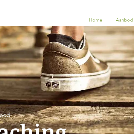
Home
Aanbod
nbod
oaching