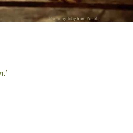
Photo by Toby from Pexels
en
.
'