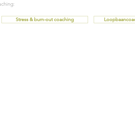
aching:
Stress & burn-out coaching
Loopbaancoa
Jouw naam