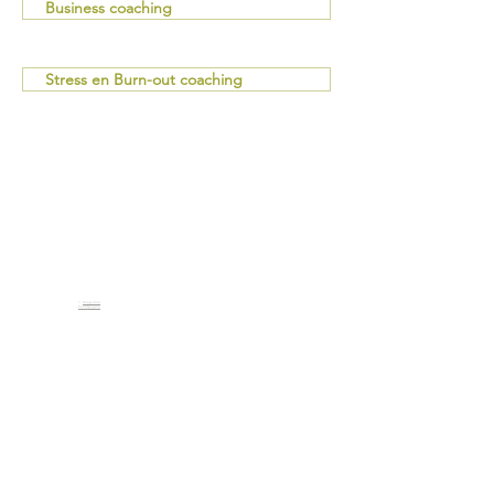
Business coaching
Stress en Burn-out coaching
<
terug naar
hoofdpagina
Contactformulier
Kristien Brassinne