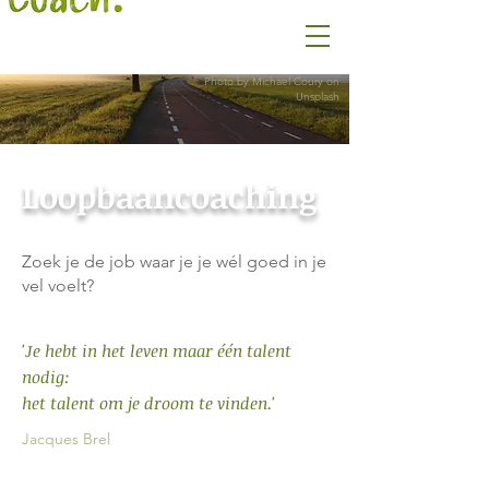
Photo by Michael Coury on
Unsplash
​Loopbaancoaching
Zoek je de job waar je je wél goed in je
vel voelt?
'Je hebt in het leven maar één talent
nodig:
het talent om je droom te vinden
.
'
Jacques Brel